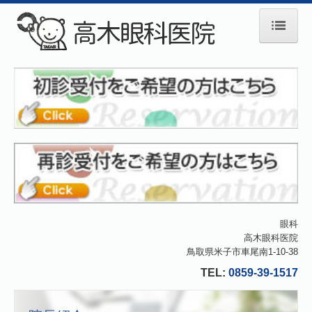
ホーム
院長紹介
診療のご案内
一般眼科・その他
コンタクトレンズ
アイフレイル
眼科
高木眼科医院
初診の方へ
鳥取県米子市車尾南1-10-38
TEL:
0859-39-1517
施設基準