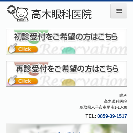
ホーム
院長紹介
診療のご案内
一般眼科・その他
コンタクトレンズ
アイフレイル
眼科
高木眼科医院
初診の方へ
鳥取県米子市車尾南1-10-38
TEL:
0859-39-1517
施設基準